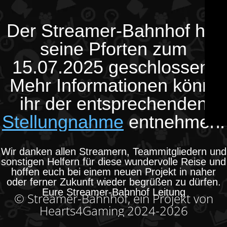
Der Streamer-Bahnhof hat
seine Pforten zum
15.07.2025 geschlossen.
Mehr Informationen könnt
ihr der entsprechenden
Stellungnahme
entnehmen.
Wir danken allen Streamern, Teammitgliedern und
sonstigen Helfern für diese wundervolle Reise und
hoffen euch bei einem neuen Projekt in naher
oder ferner Zukunft wieder begrüßen zu dürfen.
Eure Streamer-Bahnhof Leitung
© Streamer-Bahnhof, ein Projekt von
Hearts4Gaming 2024-2026