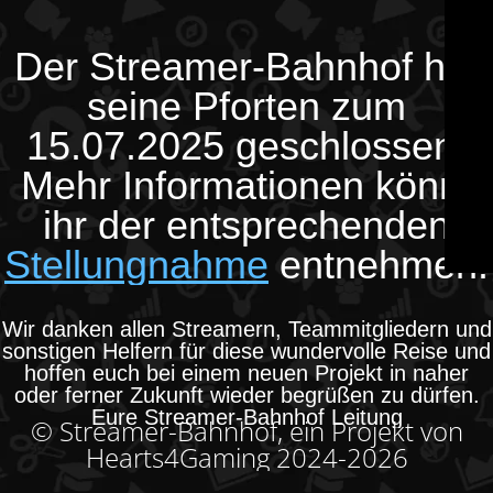
Der Streamer-Bahnhof hat
seine Pforten zum
15.07.2025 geschlossen.
Mehr Informationen könnt
ihr der entsprechenden
Stellungnahme
entnehmen.
Wir danken allen Streamern, Teammitgliedern und
sonstigen Helfern für diese wundervolle Reise und
hoffen euch bei einem neuen Projekt in naher
oder ferner Zukunft wieder begrüßen zu dürfen.
Eure Streamer-Bahnhof Leitung
© Streamer-Bahnhof, ein Projekt von
Hearts4Gaming 2024-2026