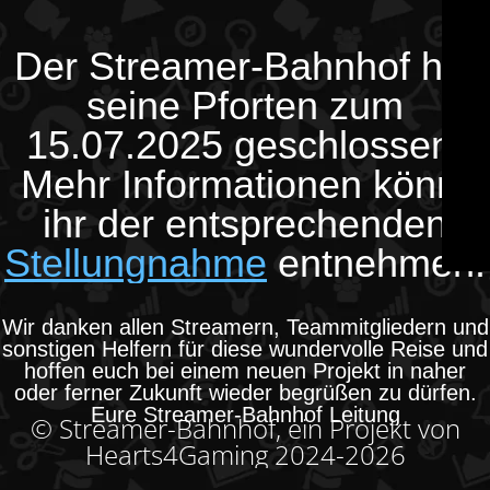
Der Streamer-Bahnhof hat
seine Pforten zum
15.07.2025 geschlossen.
Mehr Informationen könnt
ihr der entsprechenden
Stellungnahme
entnehmen.
Wir danken allen Streamern, Teammitgliedern und
sonstigen Helfern für diese wundervolle Reise und
hoffen euch bei einem neuen Projekt in naher
oder ferner Zukunft wieder begrüßen zu dürfen.
Eure Streamer-Bahnhof Leitung
© Streamer-Bahnhof, ein Projekt von
Hearts4Gaming 2024-2026