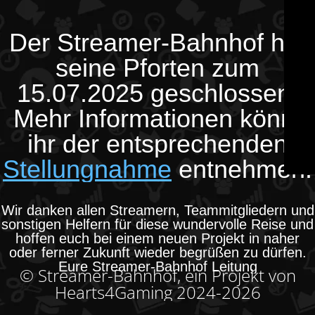
Der Streamer-Bahnhof hat
seine Pforten zum
15.07.2025 geschlossen.
Mehr Informationen könnt
ihr der entsprechenden
Stellungnahme
entnehmen.
Wir danken allen Streamern, Teammitgliedern und
sonstigen Helfern für diese wundervolle Reise und
hoffen euch bei einem neuen Projekt in naher
oder ferner Zukunft wieder begrüßen zu dürfen.
Eure Streamer-Bahnhof Leitung
© Streamer-Bahnhof, ein Projekt von
Hearts4Gaming 2024-2026